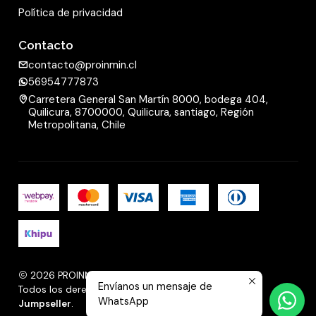
Política de privacidad
Contacto
contacto@proinmin.cl
56954777873
Carretera General San Martín 8000, bodega 404,
Quilicura, 8700000, Quilicura, santiago, Región
Metropolitana, Chile
2026 PROINMIN.
Envíanos un mensaje de
Todos los derechos reservados.
Desarrollado por
WhatsApp
Jumpseller
.