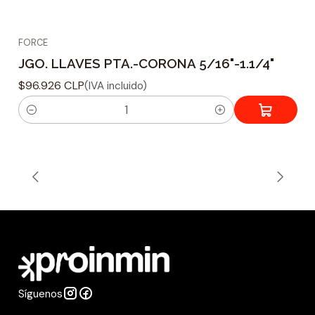
FORCE
JGO. LLAVES PTA.-CORONA 5/16"-1.1/4"
$96.926 CLP
(IVA incluido)
C
a
n
t
i
d
a
d
Síguenos