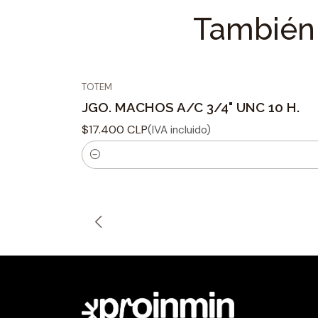
También 
TOTEM
JGO. MACHOS A/C 3/4" UNC 10 H.
$17.400 CLP
(IVA incluido)
C
a
n
t
i
d
a
d