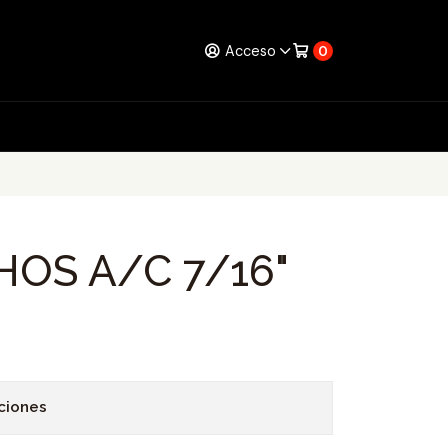
Acceso
0
HOS A/C 7/16"
ciones