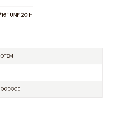
16" UNF 20 H
TOTEM
4000009
O