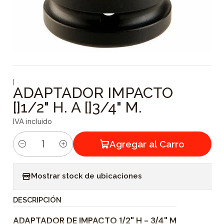
|
ADAPTADOR IMPACTO
[]1/2" H. A []3/4" M.
IVA incluido
Agregar al Carro
C
a
Mostrar stock de ubicaciones
n
t
DESCRIPCIÓN
i
ADAPTADOR DE IMPACTO 1/2" H - 3/4" M
d