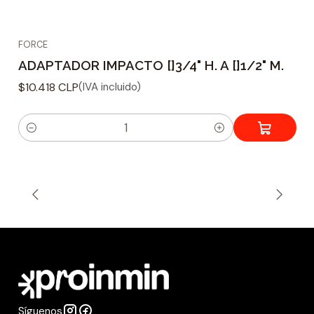
FORCE
ADAPTADOR IMPACTO []3/4" H. A []1/2" M.
$10.418 CLP
(IVA incluido)
C
a
n
t
i
d
a
d
Síguenos