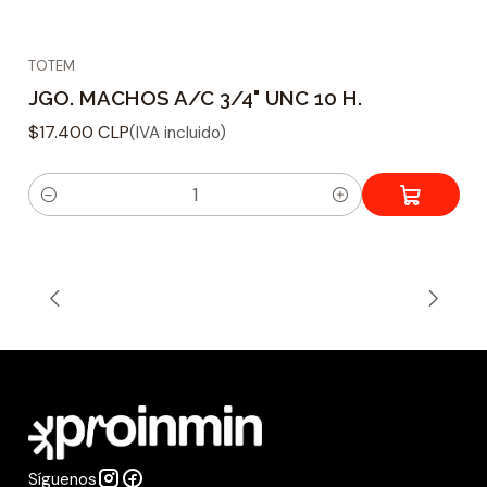
TOTEM
JGO. MACHOS A/C 3/4" UNC 10 H.
$17.400 CLP
(IVA incluido)
C
a
n
t
i
d
a
d
Síguenos