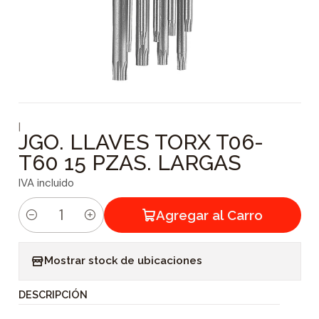
|
JGO. LLAVES TORX T06-
T60 15 PZAS. LARGAS
IVA incluido
Agregar al Carro
C
a
Mostrar stock de ubicaciones
n
t
DESCRIPCIÓN
i