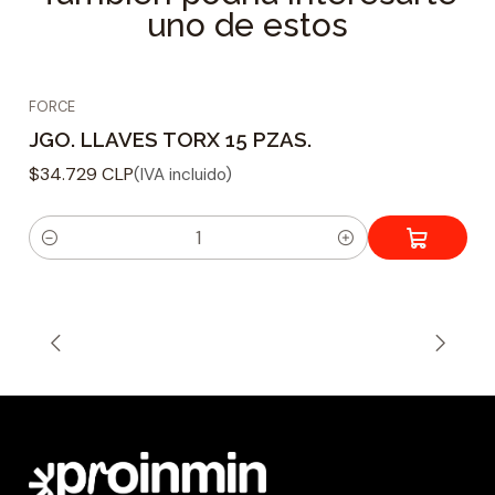
uno de estos
FORCE
JGO. LLAVES TORX 15 PZAS.
$34.729 CLP
(IVA incluido)
C
a
n
t
i
d
a
d