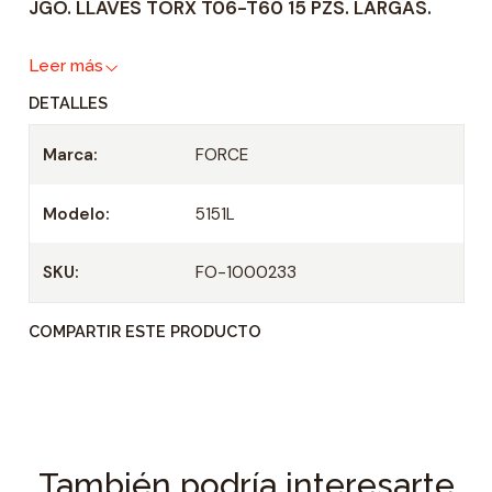
JGO. LLAVES TORX T06-T60 15 PZS. LARGAS.
d
a
Leer más
d
DETALLES
Marca:
FORCE
Modelo:
5151L
SKU:
FO-1000233
COMPARTIR ESTE PRODUCTO
También podría interesarte