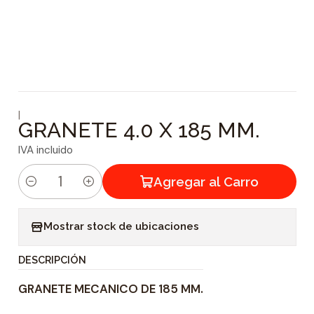
|
GRANETE 4.0 X 185 MM.
IVA incluido
Agregar al Carro
C
a
Mostrar stock de ubicaciones
n
t
DESCRIPCIÓN
i
GRANETE MECANICO DE 185 MM.
d
a