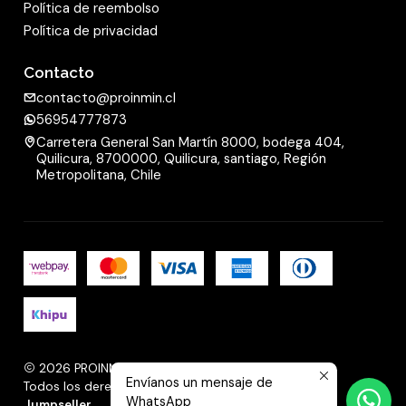
Política de reembolso
Política de privacidad
Contacto
contacto@proinmin.cl
56954777873
Carretera General San Martín 8000, bodega 404,
Quilicura, 8700000, Quilicura, santiago, Región
Metropolitana, Chile
2026 PROINMIN.
Envíanos un mensaje de
Todos los derechos reservados.
Desarrollado por
WhatsApp
Jumpseller
.