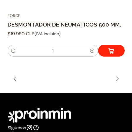
FORCE
DESMONTADOR DE NEUMATICOS 500 MM.
$19.980 CLP
(IVA incluido)
C
a
n
t
i
d
a
d
Síguenos