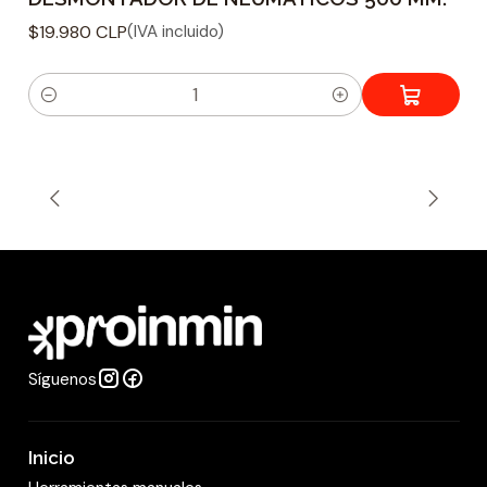
$19.980 CLP
(IVA incluido)
C
a
n
t
i
d
a
d
Síguenos
Inicio