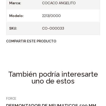
d
Marca:
COCACO ANGELITO
a
d
Modelo:
2213/0000
SKU:
CO-000033
COMPARTIR ESTE PRODUCTO
También podría interesarte
uno de estos
FORCE
DESMONTADOR DE NEUMATICOS 500 MM.