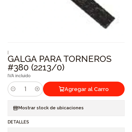
|
GALGA PARA TORNEROS
#380 (2213/0)
IVA incluido
Agregar al Carro
C
a
Mostrar stock de ubicaciones
n
t
DETALLES
i