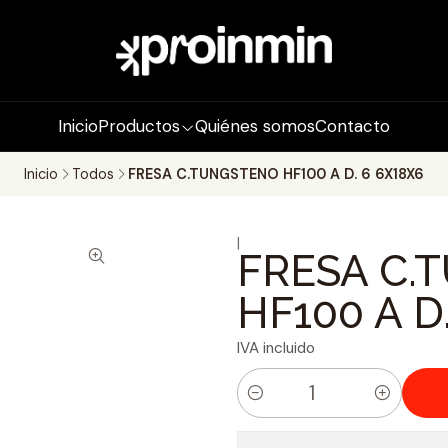
Inicio
Productos
Quiénes somos
Contacto
Inicio
Todos
FRESA C.TUNGSTENO HF100 A D. 6 6X18X6
|
FRESA C.
HF100 A D
IVA incluido
C
a