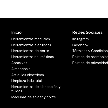
es particularmente apta p
como aluminio. La geometr
embozamiento prematuro 
Calidad para la d
Inicio
Redes Sociales
Las fresas de metal duro 
Herramientas manuales
Instagram
materiales de alta calida
Herramientas eléctricas
Facebook
control de calidad. En un
Herramientas de corte
Términos y Condicio
puntos de soldadura y la c
Herramientas neumáticas
Política de reembols
de asegurar una larga vida
Abrasivos
Política de privacida
productos. Otro requisito
Almacenaje
trabajo es respetar las v
Artículos eléctricos
permitida se reduce al a
Limpieza industrial
Herramientas de lubricación y
la
fresa
.
fluidos
Maquinas de soldar y corte
mostrar menos