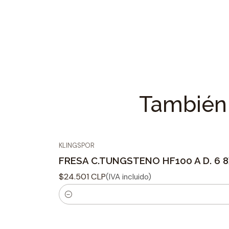
También 
KLINGSPOR
FRESA C.TUNGSTENO HF100 A D. 6 
$24.501 CLP
(IVA incluido)
C
a