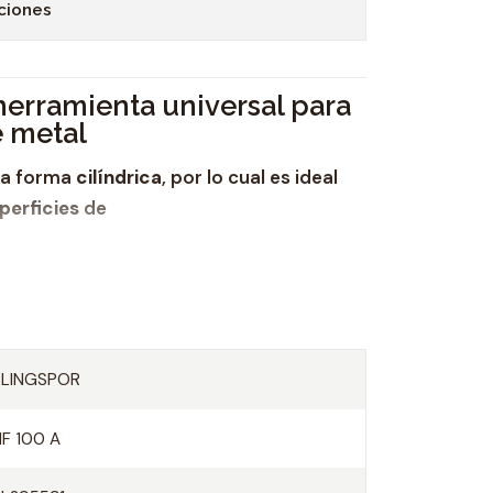
ciones
herramienta universal para
 metal
na forma
cilíndrica
, por lo cual es ideal
perficies
de
n,
s a altas temperaturas, así como
KLINGSPOR
ricada sin dentado frontal.
HF 100 A
e manera óptima al