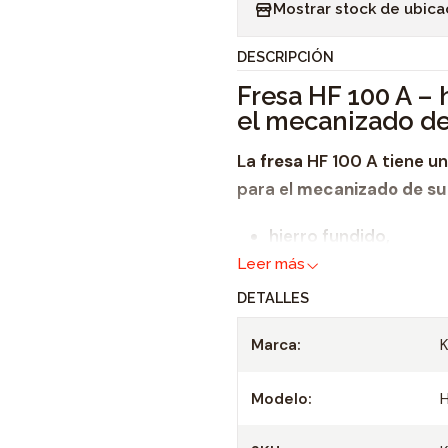
Mostrar stock de ubica
n
t
DESCRIPCIÓN
i
Fresa HF 100 A – 
d
el mecanizado de
a
d
La
fresa
HF 100 A tiene u
para el
mecanizado de su
hierro fundido,
acero de construcció
Leer más
materiales resistente
DETALLES
metales no ferrosos.
Marca:
La
fresa
HF 100 A está fab
Modelo:
Fresa adaptada d
material