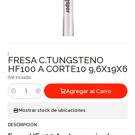
|
FRESA C.TUNGSTENO
HF100 A CORTE10 9,6X19X6
IVA incluido
Agregar al Carro
C
a
Mostrar stock de ubicaciones
n
t
DESCRIPCIÓN
i