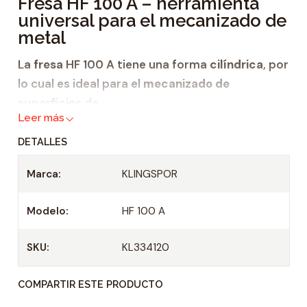
Fresa HF 100 A – herramienta
d
universal para el mecanizado de
a
metal
d
La
fresa
HF 100 A tiene una forma
cilíndrica
, por
lo cual es ideal para el
mecanizado de
superficies
de
Leer más
hierro fundido,
DETALLES
acero de construcción,
materiales resistentes a altas
Marca:
KLINGSPOR
temperaturas, así como
Modelo:
HF 100 A
metales no ferrosos.
La
fresa
HF 100 A está fabricada sin dentado
SKU:
KL334120
frontal.
COMPARTIR ESTE PRODUCTO
Fresa adaptada de manera