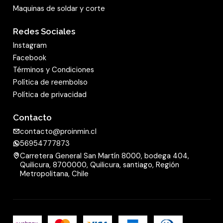
calidad. En un control al 100% se comprueban
Maquinas de soldar y corte
los puntos de soldadura y la concentricidad de
Redes Sociales
las fresas, con el fin de asegurar una larga vida
Instagram
útil y, sobre todo, la seguridad de los productos.
Facebook
Otro requisito importante para la seguridad en
Términos y Condiciones
el trabajo es respetar las velocidades máximas.
Política de reembolso
La velocidad permitida se reduce al aumentar el
Política de privacidad
diámetro de la cabeza de la
fresa
.
Contacto
mostrar menos
contacto@proinmin.cl
56954777873
Carretera General San Martín 8000, bodega 404,
Quilicura, 8700000, Quilicura, santiago, Región
Metropolitana, Chile