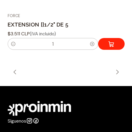
FORCE
EXTENSION []1/2" DE 5
$3.511 CLP
(IVA incluido)
C
a
n
t
i
d
a
d
Síguenos