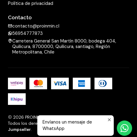
Política de privacidad
Contacto
contacto@proinmin.cl
56954777873
Carretera General San Martín 8000, bodega 404,
Quilicura, 8700000, Quilicura, santiago, Región
Metropolitana, Chile
2026 PROINMIN.
Envíanos un mensaje de
Todos los derechos reservados.
Desarrollado por
WhatsApp
Jumpseller
.