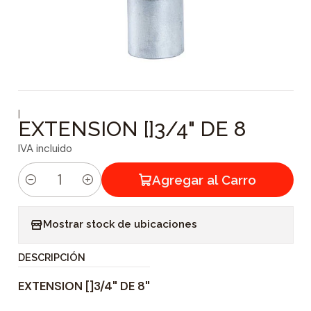
|
EXTENSION []3/4" DE 8
IVA incluido
Agregar al Carro
C
a
Mostrar stock de ubicaciones
n
t
DESCRIPCIÓN
i
EXTENSION []3/4" DE 8"
d
a