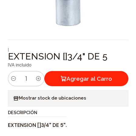
|
EXTENSION []3/4" DE 5
IVA incluido
Agregar al Carro
C
a
Mostrar stock de ubicaciones
n
t
DESCRIPCIÓN
i
EXTENSION []3/4" DE 5".
d
a