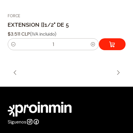
FORCE
EXTENSION []1/2" DE 5
$3.511 CLP
(IVA incluido)
C
a
n
t
i
d
a
d
Síguenos