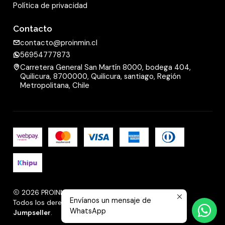
Política de privacidad
Contacto
contacto@proinmin.cl
56954777873
Carretera General San Martín 8000, bodega 404,
Quilicura, 8700000, Quilicura, santiago, Región
Metropolitana, Chile
2026 PROINMIN.
Envíanos un mensaje de
Todos los derechos reservados.
Desarrollado por
WhatsApp
Jumpseller
.