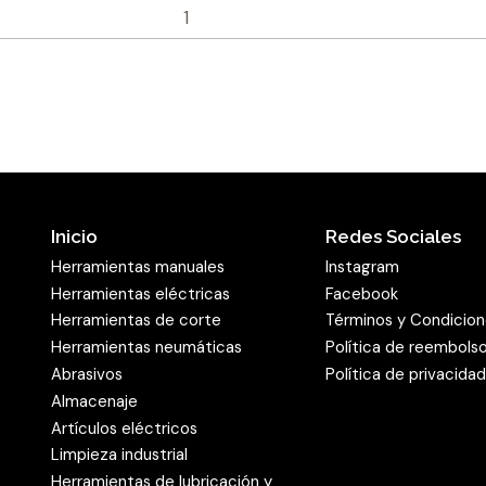
superficies pequeñas; por
adhesivo en placas de fibr
modelo
SW 502
está recu
granulometrías 120 y 200,
abrasivo extraordinariame
oportunidad, incluso a res
eliminar. La granulometr
tratar. Cuanto mayor sea 
Inicio
Redes Sociales
individuales, más fácil res
Herramientas manuales
Instagram
polvo de lijado. Este asp
Herramientas eléctricas
Facebook
todo, en materiales de vir
Herramientas de corte
Términos y Condicio
acabado fino, el recubrim
Herramientas neumáticas
Política de reembols
Klingspor consigue excele
Abrasivos
Política de privacida
Almacenaje
Múltiples usos d
Artículos eléctricos
Limpieza industrial
A diferencia del papel ab
Herramientas de lubricación y