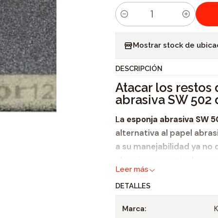
C
a
Mostrar stock de ubica
n
t
DESCRIPCIÓN
i
Atacar los restos
d
abrasiva SW 502 
a
d
La
esponja abrasiva SW 5
alternativa al papel abr
a su manejabilidad ya no q
abrasiva
es particularmen
Leer más
pintura. Se puede utilizar 
DETALLES
húmedo. La
esponja abra
especialmente para el uso
Marca: