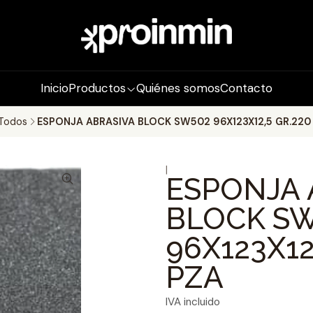
Inicio
Productos
Quiénes somos
Contacto
Todos
ESPONJA ABRASIVA BLOCK SW502 96X123X12,5 GR.220
|
ESPONJA 
BLOCK S
96X123X12
PZA
IVA incluido