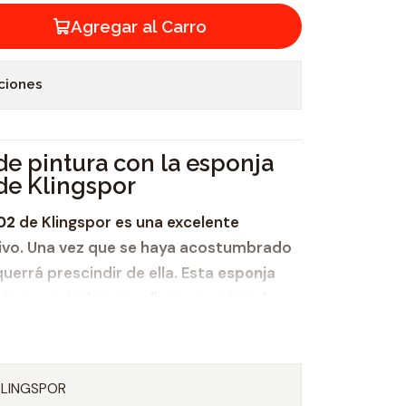
Agregar al Carro
ciones
 de pintura con la esponja
de Klingspor
02
de Klingspor es una excelente
asivo. Una vez que se haya acostumbrado
uerrá prescindir de ella. Esta
esponja
te apropiada para eliminar restos de
por igual para el lijado en seco y en
siva SW 502
ha demostrado su valía
 en:
KLINGSPOR