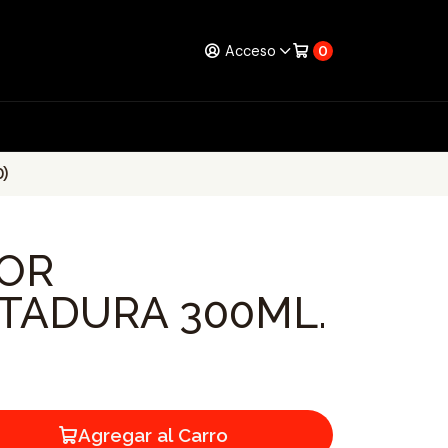
Acceso
0
)
DOR
TADURA 300ML.
Agregar al Carro