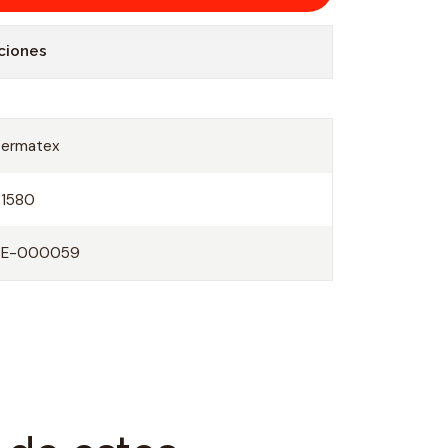
ciones
Permatex
51580
PE-000059
O