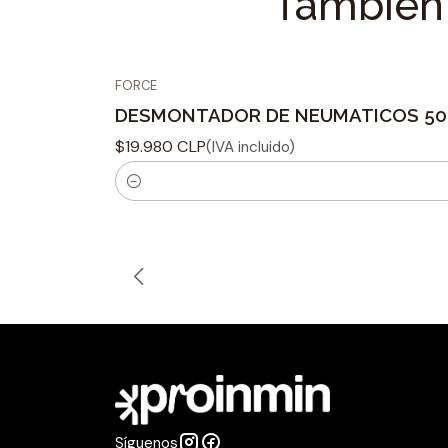
También 
FORCE
DESMONTADOR DE NEUMATICOS 50
$19.980 CLP
(IVA incluido)
C
a
n
t
i
d
a
d
Síguenos