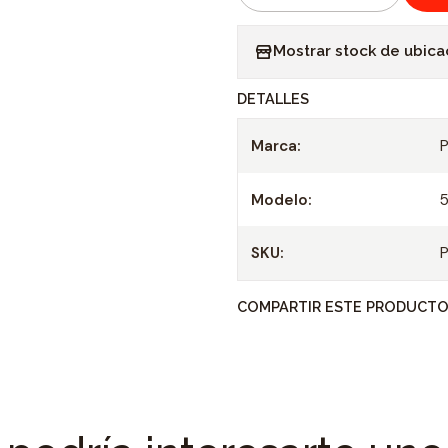
C
a
Mostrar stock de ubica
n
t
DETALLES
i
d
Marca:
a
d
Modelo:
SKU:
COMPARTIR ESTE PRODUCT