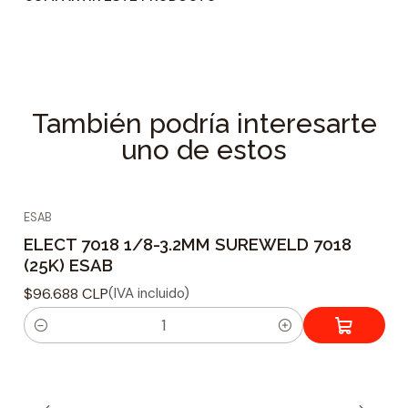
También podría interesarte
uno de estos
ESAB
ELECT 7018 1/8-3.2MM SUREWELD 7018
(25K) ESAB
$96.688 CLP
(IVA incluido)
C
a
n