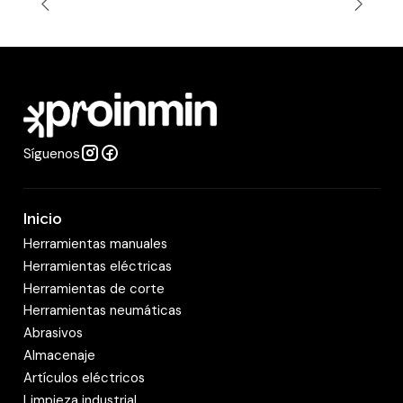
t
i
d
a
d
Síguenos
Inicio
Herramientas manuales
Herramientas eléctricas
Herramientas de corte
Herramientas neumáticas
Abrasivos
Almacenaje
Artículos eléctricos
Limpieza industrial