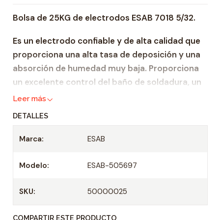
i
Bolsa de 25KG de electrodos ESAB 7018 5/32.
d
a
Es un electrodo confiable y de alta calidad que
d
proporciona una alta tasa de deposición y una
absorción de humedad muy baja. Proporciona
un excelente control del baño de soldadura, un
nivel mínimo de salpicaduras, un buen inicio del
Leer más
arco y una fácil eliminación de la escoria, lo que
DETALLES
facilita la soldadura, incluso en soldadura fuera
de posición.
Marca:
ESAB
Rango de corriente: 140 – 200 amp
Modelo:
ESAB-505697
SKU:
50000025
COMPARTIR ESTE PRODUCTO