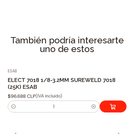
También podría interesarte
uno de estos
ESAB
ELECT 7018 1/8-3.2MM SUREWELD 7018
(25K) ESAB
$96.688 CLP
(IVA incluido)
C
a
n