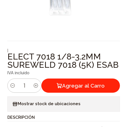
|
ELECT 7018 1/8-3.2MM
SUREWELD 7018 (5K) ESAB
IVA incluido
Agregar al Carro
C
a
Mostrar stock de ubicaciones
n
t
DESCRIPCIÓN
i