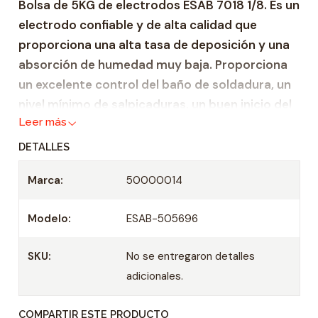
Bolsa de 5KG de electrodos ESAB 7018 1/8. Es un
d
electrodo confiable y de alta calidad que
a
proporciona una alta tasa de deposición y una
d
absorción de humedad muy baja. Proporciona
un excelente control del baño de soldadura, un
nivel mínimo de salpicaduras, un buen inicio del
Leer más
arco y una fácil eliminación de la escoria, lo que
facilita la soldadura, incluso en soldadura fuera
DETALLES
de posición.
Marca:
50000014
Rango de corriente: 120 – 150 amp
Modelo:
ESAB-505696
SKU:
No se entregaron detalles
adicionales.
COMPARTIR ESTE PRODUCTO