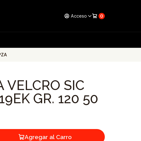
Acceso
0
PZA
A VELCRO SIC
9EK GR. 120 50
Agregar al Carro