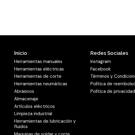
de piezas individuales. La
dureza y sus cantos afila
material excelente, e incl
pueden tratar rápidamen
El disco abrasiv
aplicación
Inicio
Redes Sociales
Herramientas manuales
Instagram
Para que el usuario esté 
Herramientas eléctricas
Facebook
Klingspor ofrece el prod
Herramientas de corte
Términos y Condicio
granulometrías. Están dis
Herramientas neumáticas
Política de reembols
granulometrías muy grues
Abrasivos
Política de privacida
forma, son posibles tanto
Almacenaje
Artículos eléctricos
acabado fino de superfici
Limpieza industrial
emplear en todas las máq
Herramientas de lubricación y
también es posible el ca
fluidos
un
sistema de sujeción a
Maquinas de soldar y corte