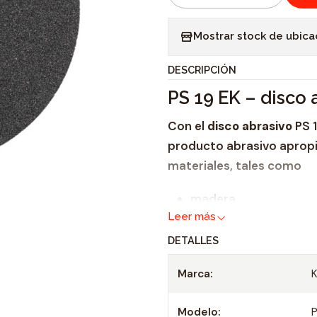
C
a
Mostrar stock de ubica
n
t
DESCRIPCIÓN
i
PS 19 EK – disco
d
a
Con el
disco abrasivo
PS 1
d
producto abrasivo aprop
materiales, tales como
madera,
Leer más
pintura,
laca,
DETALLES
masilla,
Marca:
plástico, piedra
y
vidrio.
Modelo:
P