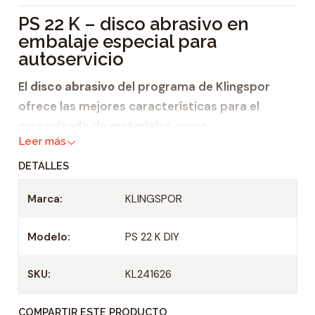
i
PS 22 K – disco abrasivo en
d
embalaje especial para
a
autoservicio
d
El
disco abrasivo
del programa de Klingspor
ofrece las mejores características para el
mecanizado de materiales como
Leer más
madera
,
DETALLES
acero inoxidable,
metal,
Marca:
KLINGSPOR
laca,
Modelo:
PS 22 K DIY
masilla,
pintura y
SKU:
KL241626
plástico.
El producto PS 22 K se ofrece en un
embalaje
COMPARTIR ESTE PRODUCTO