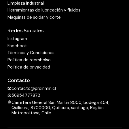
disponible con granulometrías gruesas a finas,
Limpieza industrial
de modo que el poder de remoción se puede
Herramientas de lubricación y fluidos
Maquinas de soldar y corte
elegir en función de cada tarea individual.
También el uso de óxido de aluminio como tipo
Redes Sociales
de grano contribuye al elevado poder de
Instagram
remoción. Como agente aglomerante se utiliza
Facebook
una resina sintética de alta calidad, y el grano es
Términos y Condiciones
de distribución semi-abierta. Para el soporte se
Política de reembolso
utiliza un
soporte de papel (papel C)
.
Política de privacidad
mostrar menos
Contacto
contacto@proinmin.cl
56954777873
Carretera General San Martín 8000, bodega 404,
Quilicura, 8700000, Quilicura, santiago, Región
Metropolitana, Chile