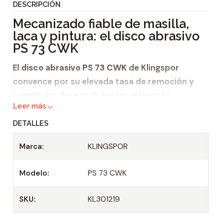
DESCRIPCIÓN
i
Mecanizado fiable de masilla,
d
laca y pintura: el disco abrasivo
a
PS 73 CWK
d
El
disco abrasivo PS 73 CWK
de Klingspor
convence por su elevada tasa de remoción y
cumple los deseos de los usuarios más
Leer más
exigentes. El producto abrasivo está diseñado
especialmente para el mecanizado de
DETALLES
pintura,
Marca:
KLINGSPOR
laca
y
Modelo:
PS 73 CWK
masilla. El
embozamiento mínimo
y el
material ejecutado con
sistema de
SKU:
KL301219
autosujeción
forman parte de las grandes
ventajas que posee este
disco abrasivo
. Es