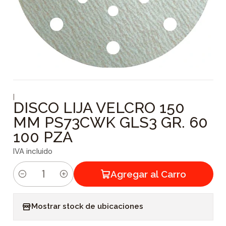
|
DISCO LIJA VELCRO 150
MM PS73CWK GLS3 GR. 60
100 PZA
IVA incluido
Agregar al Carro
C
a
Mostrar stock de ubicaciones
n
t