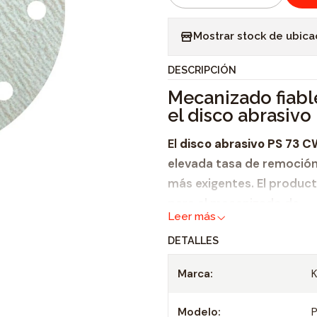
C
a
Mostrar stock de ubica
n
t
DESCRIPCIÓN
i
Mecanizado fiable
d
el disco abrasiv
a
d
El
disco abrasivo PS 73 
elevada tasa de remoción
más exigentes. El produc
para el mecanizado de
Leer más
pintura,
DETALLES
laca
y
Marca:
masilla. El
embozamie
sistema de autosujec
Modelo:
ventajas que posee e