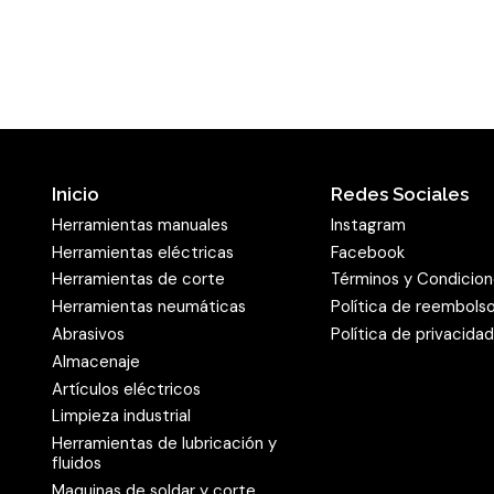
Encontrar el pro
para todas las ta
El
disco abrasivo PS 73 
GLS 1, GLS 3 y GLS 47, así
distintas formas de aguje
Inicio
Redes Sociales
utilizar en prácticamente
Herramientas manuales
Instagram
mercado. El diámetro es 
Herramientas eléctricas
Facebook
está disponible con gran
Herramientas de corte
Términos y Condicio
el poder de remoción se p
Herramientas neumáticas
Política de reembols
individual. También el us
Abrasivos
Política de privacida
Almacenaje
grano contribuye al ele
Artículos eléctricos
aglomerante se utiliza una 
Limpieza industrial
grano es de distribución s
Herramientas de lubricación y
soporte de papel (papel 
fluidos
Maquinas de soldar y corte