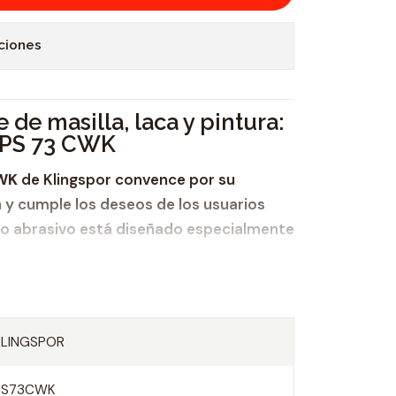
ciones
 de masilla, laca y pintura:
o PS 73 CWK
CWK
de Klingspor convence por su
 y cumple los deseos de los usuarios
to abrasivo está diseñado especialmente
KLINGSPOR
nto mínimo
y el material ejecutado con
ión
forman parte de las grandes
PS73CWK
ste
disco abrasivo
. Es apto para la