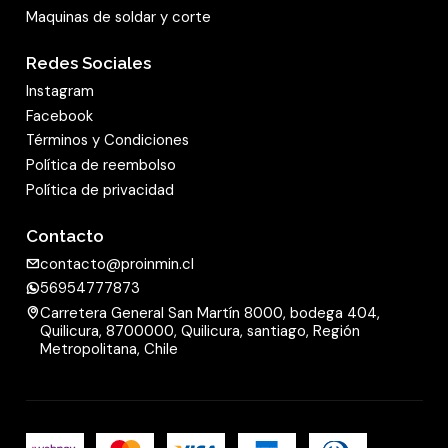
Maquinas de soldar y corte
uniformes a lo largo de todo el tiempo de uso.
Este requisito es decisivo para proporcionar un
Redes Sociales
mecanizado de superficie profesional. Además,
Instagram
al igual que en todos los demás discos de
Facebook
desbaste, Klingspor cuida en el modelo A 24
Términos y Condiciones
Extra la relación óptima entre la remoción y la
Política de reembolso
vida útil.
Política de privacidad
mostrar menos
Contacto
contacto@proinmin.cl
56954777873
Carretera General San Martín 8000, bodega 404,
Quilicura, 8700000, Quilicura, santiago, Región
Metropolitana, Chile