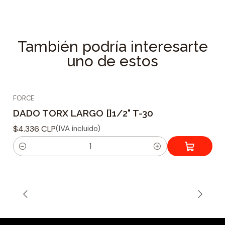
Tipo montaje : Cuadrado
Material : Cromo Vanadio
Tamaño de ajuste : 1/2
También podría interesarte
Forma de punta : Torx externo. T-60
uno de estos
Longitud : 100 mm.
Peso : 146 grs.
FORCE
DADO TORX LARGO []1/2" T-30
$4.336 CLP
(IVA incluido)
C
a
n
t
i
d