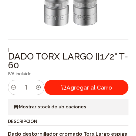
|
DADO TORX LARGO []1/2" T-
60
IVA incluido
Agregar al Carro
C
a
Mostrar stock de ubicaciones
n
t
DESCRIPCIÓN
i
Dado destornillador cromado Torx Largo espiga
d