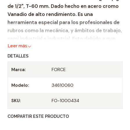
de 1/2", T-60 mm. Dado hecho en acero cromo
a
Vanadio de alto rendimiento. Es una
d
herramienta especial para los profesionales de
rubros como la mecánica, y ámbitos de trabajo,
semi industrial e industrial. Esto debido a que
Leer más
gracias a su fabricación, hecha bajo altos
estándares de calidad, esta herramienta
DETALLES
garantiza fiabilidad y durabilidad.
Marca:
FORCE
Dado de acero reforzado Cromo Venadio.
Altura: 20 mm.
Modelo:
34610060
Casquillo: 1/2"
Longitud punta: 100 mm.
SKU:
FO-1000434
Medida de Punta: T-60 mm.
COMPARTIR ESTE PRODUCTO
Especificaciones Técnicas