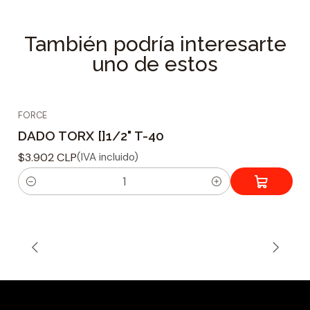
Material : Cromo Vanadio
Tamaño de ajuste : 1/2
También podría interesarte
Forma de punta : Torx externo. T-30
uno de estos
Longitud : 55 mm.
Peso : 63 grs.
FORCE
DADO TORX []1/2" T-40
$3.902 CLP
(IVA incluido)
C
a
n
t
i
d
a