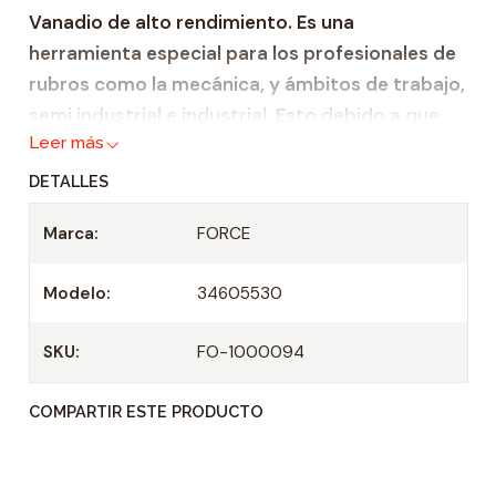
Vanadio de alto rendimiento. Es una
d
herramienta especial para los profesionales de
rubros como la mecánica, y ámbitos de trabajo,
semi industrial e industrial. Esto debido a que
Leer más
gracias a su fabricación, hecha bajo altos
estándares de calidad, esta herramienta
DETALLES
garantiza fiabilidad y durabilidad.
Marca:
FORCE
Dado de acero reforzado Cromo Venadio.
Profundidad 21 mm.
Modelo:
34605530
Casquillo: 1/2"
Longitud punta: 55 mm.
SKU:
FO-1000094
Medida de Punta: T-30 mm.
COMPARTIR ESTE PRODUCTO
Especificaciones Técnicas
Tipo montaje : Cuadrado