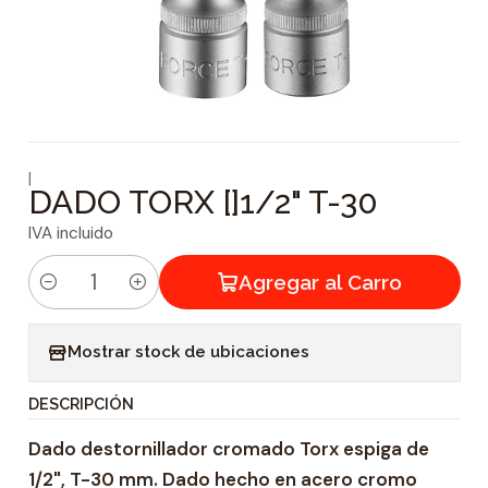
|
DADO TORX []1/2" T-30
IVA incluido
Agregar al Carro
C
a
Mostrar stock de ubicaciones
n
t
DESCRIPCIÓN
i
Dado destornillador cromado Torx espiga de
d
1/2", T-30 mm. Dado hecho en acero cromo
a