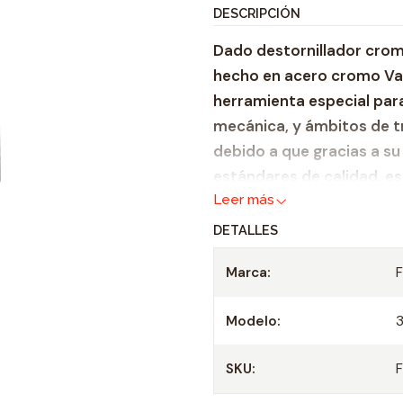
t
DESCRIPCIÓN
i
Dado destornillador crom
d
hecho en acero cromo Van
a
herramienta especial para
d
mecánica, y ámbitos de tra
debido a que gracias a su
estándares de calidad, es
Leer más
durabilidad.
DETALLES
Dado de acero refor
Profundidad 21 mm.
Marca:
Casquillo: 1/2"
Longitud punta: 55 m
Modelo:
Medida de Punta: T-
SKU:
Especificaciones