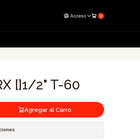
Acceso
0
 []1/2" T-60
Agregar al Carro
ciones