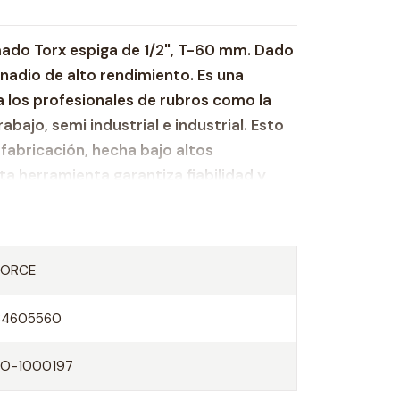
ado Torx espiga de 1/2", T-60 mm. Dado
adio de alto rendimiento. Es una
 los profesionales de rubros como la
bajo, semi industrial e industrial. Esto
 fabricación, hecha bajo altos
ta herramienta garantiza fiabilidad y
zado Cromo Venadio.
FORCE
m.
34605560
60 mm.
FO-1000197
 Técnicas