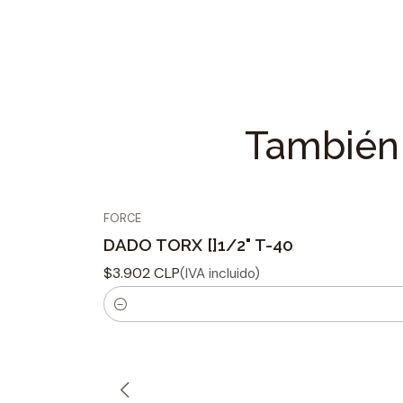
También 
FORCE
DADO TORX []1/2" T-40
$3.902 CLP
(IVA incluido)
C
a
n
t