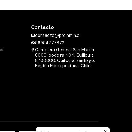
i
d
a
Contacto
d
contacto@proinmin.cl
56954777873
nes
Carretera General San Martín
8000, bodega 404, Quilicura,
o
8700000, Quilicura, santiago,
d
Región Metropolitana, Chile