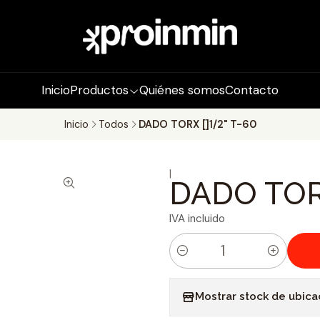
Inicio
Productos
Quiénes somos
Contacto
Inicio
Todos
DADO TORX []1/2" T-60
|
DADO TORX
IVA incluido
C
a
Mostrar stock de ubica
n