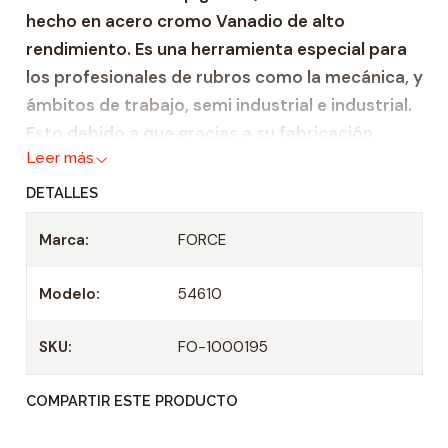
hecho en acero cromo Vanadio de alto
a
rendimiento. Es una herramienta especial para
d
los profesionales de rubros como la mecánica, y
ámbitos de trabajo, semi industrial e industrial.
Esto debido a que gracias a su fabricación,
Leer más
hecha bajo altos estándares de calidad, esta
herramienta garantiza fiabilidad y durabilidad.
DETALLES
Dado de acero reforzado Cromo Venadio.
Marca:
FORCE
Altura: 38 mm.
Casquillo: 1/2"
Modelo:
54610
Profundidad: 22 mm.
Tamaño: E-10 mm.
SKU:
FO-1000195
Especificaciones Técnicas
COMPARTIR ESTE PRODUCTO
Tipo montaje : Cuadrado