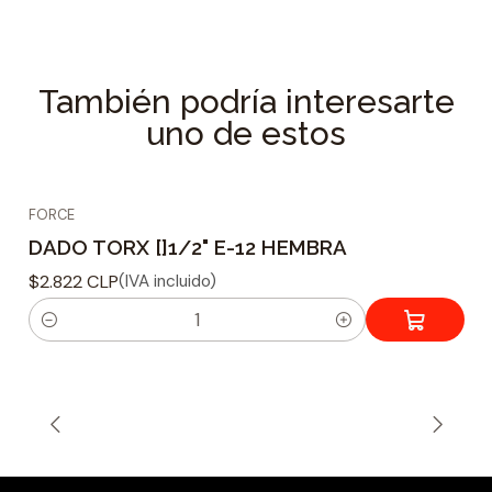
Material : Cromo Vanadio
Tamaño de ajuste : 1/2
Forma de punta :
También podría interesarte
Longitud : 38 mm.
uno de estos
Peso : 49 grs.
FORCE
DADO TORX []1/2" E-12 HEMBRA
$2.822 CLP
(IVA incluido)
C
a
n
t
i
d