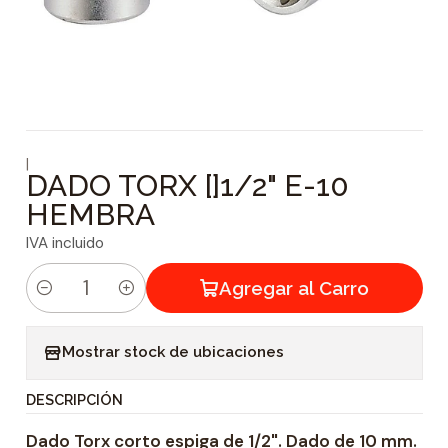
|
DADO TORX []1/2" E-10
HEMBRA
IVA incluido
Agregar al Carro
C
a
Mostrar stock de ubicaciones
n
t
DESCRIPCIÓN
i
Dado Torx corto espiga de 1/2". Dado de 10 mm.
d