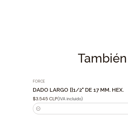
También 
FORCE
DADO LARGO []1/2" DE 17 MM. HEX.
$3.545 CLP
(IVA incluido)
C
a