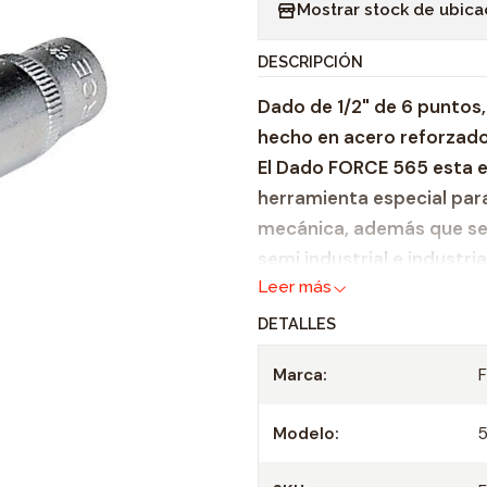
Mostrar stock de ubica
n
t
DESCRIPCIÓN
i
Dado de 1/2" de 6 puntos
d
hecho en acero reforzado
a
El Dado FORCE 565 esta 
d
herramienta especial para
mecánica, además que se
semi industrial e industri
Leer más
fabricación, hecha bajo a
garantiza fiabilidad y dura
DETALLES
Zócalo de acero refo
Marca:
Adecuado para todas 
Profundidad 22 mm.
Modelo:
Casquillo: 1/2"