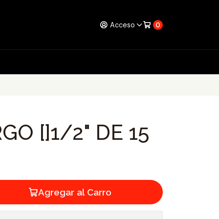
Acceso
0
O []1/2" DE 15
Agregar al Carro