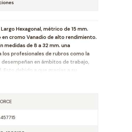
ciones
, Largo Hexagonal, métrico de 15 mm.
 en cromo Vanadio de alto rendimiento.
en medidas de 8 a 32 mm. una
 los profesionales de rubros como la
 desempeñan en ámbitos de trabajo,
al. Esto debido a que gracias a su
ltos estándares de calidad, esta copa
bilidad.
rzado Cromo Venadio.
FORCE
las carracas de 1/2" y mangos en T
5457715