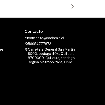
n
t
i
d
a
Contacto
d
contacto@proinmin.cl
56954777873
nes
Carretera General San Martín
8000, bodega 404, Quilicura,
o
8700000, Quilicura, santiago,
d
Región Metropolitana, Chile