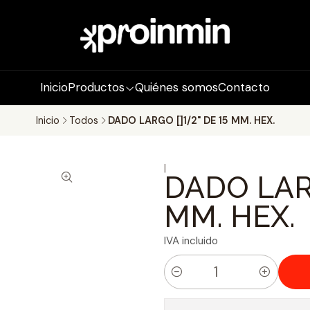
Inicio
Productos
Quiénes somos
Contacto
Inicio
Todos
DADO LARGO []1/2" DE 15 MM. HEX.
|
DADO LARG
MM. HEX.
IVA incluido
C
a