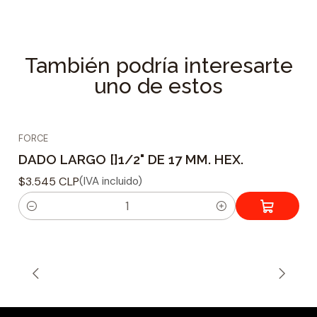
Longitud: 77 mm
Tamaño: 26 mm
Especificaciones Técnicas
También podría interesarte
uno de estos
Tipo de dado : Hexagonal
Material fabricacion : Acero Cromo Vanadio
Tamaño adaptador : 1/2
FORCE
Tamaño de Acoplamiento : 26 mm
DADO LARGO []1/2" DE 17 MM. HEX.
Peso : 275 grs.
$3.545 CLP
(IVA incluido)
C
a
n
t
i
d