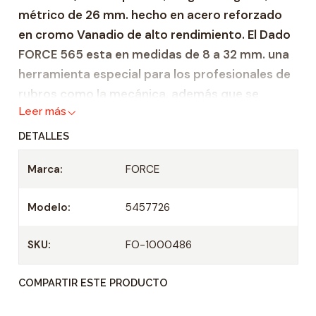
métrico de 26 mm. hecho en acero reforzado
a
en cromo Vanadio de alto rendimiento. El Dado
d
FORCE 565 esta en medidas de 8 a 32 mm. una
herramienta especial para los profesionales de
rubros como la mecánica, además que se
Leer más
desempeñan en ámbitos de trabajo, semi
industrial e industrial. Esto debido a que gracias
DETALLES
a su fabricación, hecha bajo altos estándares
Marca:
FORCE
de calidad, esta copa garantiza fiabilidad y
durabilidad.
Modelo:
5457726
Zócalo de acero reforzado Cromo Venadio.
Adecuado para todas las carracas de 1/2" y
SKU:
FO-1000486
mangos en T
COMPARTIR ESTE PRODUCTO
Profundidad 35 mm.
Casquillo: 1/2"