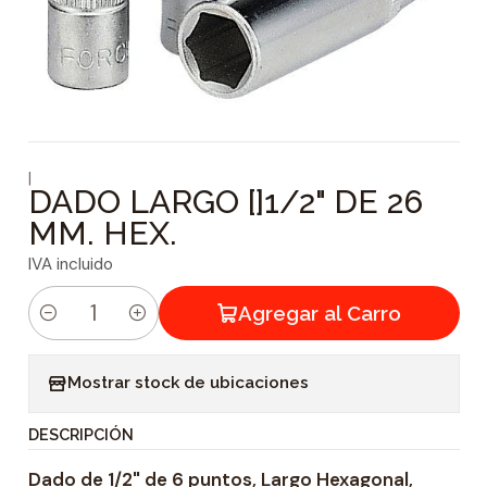
|
DADO LARGO []1/2" DE 26
MM. HEX.
IVA incluido
Agregar al Carro
C
a
Mostrar stock de ubicaciones
n
t
DESCRIPCIÓN
i
Dado de 1/2" de 6 puntos, Largo Hexagonal,
d