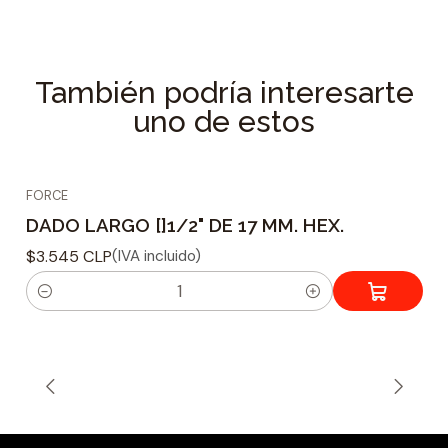
Longitud: 77 mm
Tamaño: 13 mm
Especificaciones Técnicas
También podría interesarte
uno de estos
Tipo de dado : Hexagonal
Material fabricacion : Acero Cromo Vanadio
Tamaño adaptador : 1/2
FORCE
Tamaño de Acoplamiento : 13 mm
DADO LARGO []1/2" DE 17 MM. HEX.
Peso : 94 grs.
$3.545 CLP
(IVA incluido)
C
a
n
t
i
d