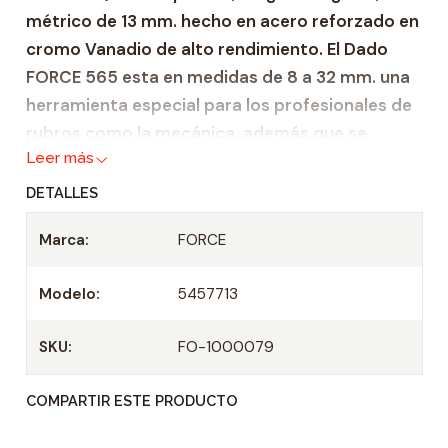
métrico de 13 mm. hecho en acero reforzado en
a
cromo Vanadio de alto rendimiento. El Dado
d
FORCE 565 esta en medidas de 8 a 32 mm. una
herramienta especial para los profesionales de
rubros como la mecánica, además que se
Leer más
desempeñan en ámbitos de trabajo, semi
industrial e industrial. Esto debido a que gracias
DETALLES
a su fabricación, hecha bajo altos estándares
Marca:
FORCE
de calidad, esta copa garantiza fiabilidad y
durabilidad.
Modelo:
5457713
Zócalo de acero reforzado Cromo Venadio.
Adecuado para todas las carracas de 1/2" y
SKU:
FO-1000079
mangos en T
COMPARTIR ESTE PRODUCTO
Profundidad 22 mm.
Casquillo: 1/2"