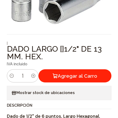
|
DADO LARGO []1/2" DE 13
MM. HEX.
IVA incluido
Agregar al Carro
C
a
Mostrar stock de ubicaciones
n
t
DESCRIPCIÓN
i
Dado de 1/2" de 6 puntos, Largo Hexagonal,
d