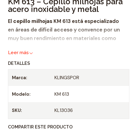
KM 613 – Cepillo milhojas para
d
acero inoxidable y metal
a
d
El
cepillo milhojas
KM 613 está especializado
en
áreas de difícil acceso
y convence por un
muy buen rendimiento en materiales como
acero inoxidable
,
Leer más
metal
,
DETALLES
madera y
Marca:
KLINGSPOR
plástico.
Este pequeño
cepillo milhojas
está diseñado
Modelo:
KM 613
para todas las amoladoras rectas y todos los
taladros con regulación de velocidad. Entre las
SKU:
KL13036
particularidades del modelo KM 613 se
encuentran la estructura blanda y adaptable de
COMPARTIR ESTE PRODUCTO
las láminas y la
tasa de remoción uniforme
.