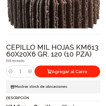
|
CEPILLO MIL HOJAS KM613
60X20X6 GR. 120 (10 PZA)
IVA incluido
Agregar al Carro
C
a
Mostrar stock de ubicaciones
n
t
DESCRIPCIÓN
i