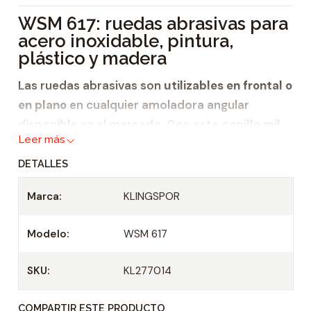
i
WSM 617: ruedas abrasivas para
d
acero inoxidable, pintura,
a
plástico y madera
d
Las ruedas abrasivas son
utilizables en frontal o
en plano
en cualquier amoladora angular
disponible en el mercado. Con este
cepillo mil
Leer más
hojas
se pueden mecanizar**
DETALLES
acero
,
acero inoxidable,
Marca:
KLINGSPOR
pintura,
Modelo:
WSM 617
plástico y
madera.
SKU:
KL277014
El montaje del
cepillo mil hojas
en la amoladora
angular se puede realizar de manera sencilla y
COMPARTIR ESTE PRODUCTO