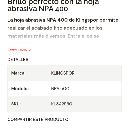
Brillo perfecto con la hoja
d
abrasiva NPA 400
a
d
La
hoja abrasiva NPA 400
de Klingspor permite
realizar el acabado fino adecuado en los
materiales más diversos. Entre ellos se
encuentran
Leer más
madera,
DETALLES
acero inoxidable,
Marca:
KLINGSPOR
metal.
Refinamiento de superficies con
Modelo:
NPA 500
facilidad
SKU:
KL342850
Ya sea madera,
acero inoxidable
u otros
metales: los materiales de alta calidad se tienen
COMPARTIR ESTE PRODUCTO
que tratar con cuidado. Siempre que se