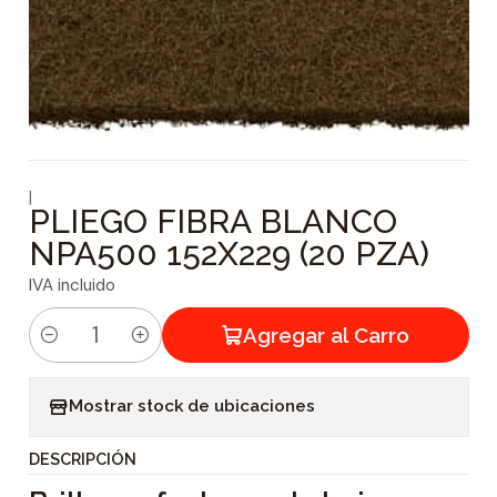
|
PLIEGO FIBRA BLANCO
NPA500 152X229 (20 PZA)
IVA incluido
Agregar al Carro
C
a
Mostrar stock de ubicaciones
n
t
DESCRIPCIÓN
i