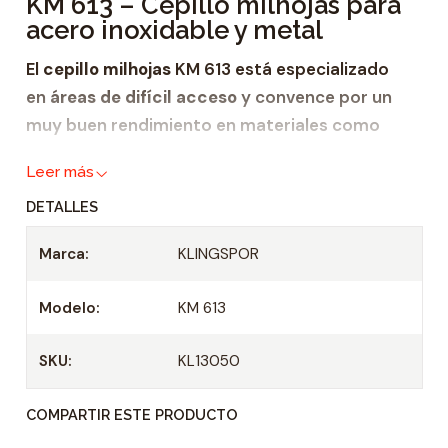
KM 613 – Cepillo milhojas para
d
acero inoxidable y metal
a
d
El
cepillo milhojas
KM 613 está especializado
en
áreas de difícil acceso
y convence por un
muy buen rendimiento en materiales como
acero inoxidable
,
Leer más
metal
,
DETALLES
madera y
Marca:
KLINGSPOR
plástico.
Este pequeño
cepillo milhojas
está diseñado
Modelo:
KM 613
para todas las amoladoras rectas y todos los
taladros con regulación de velocidad. Entre las
SKU:
KL13050
particularidades del modelo KM 613 se
encuentran la estructura blanda y adaptable de
COMPARTIR ESTE PRODUCTO
las láminas y la
tasa de remoción uniforme
.