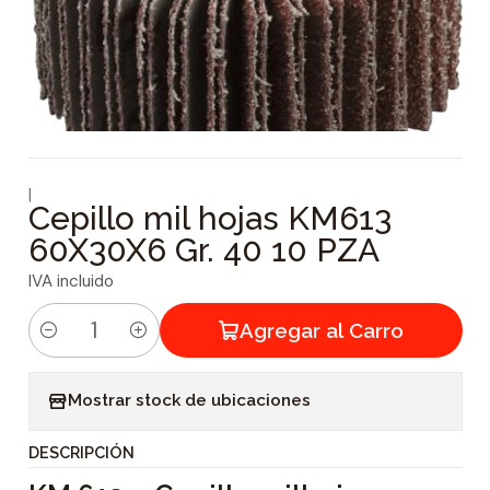
|
Cepillo mil hojas KM613
60X30X6 Gr. 40 10 PZA
IVA incluido
Agregar al Carro
C
a
Mostrar stock de ubicaciones
n
t
DESCRIPCIÓN
i