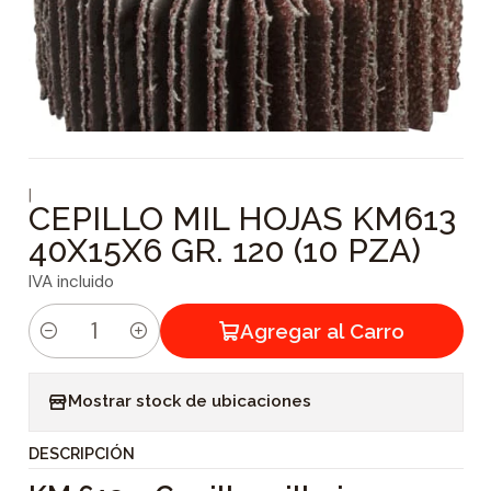
|
CEPILLO MIL HOJAS KM613
40X15X6 GR. 120 (10 PZA)
IVA incluido
Agregar al Carro
C
a
Mostrar stock de ubicaciones
n
t
DESCRIPCIÓN
i