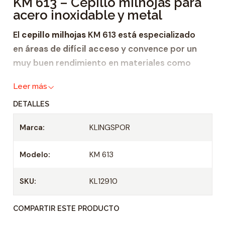
KM 613 – Cepillo milhojas para
d
acero inoxidable y metal
a
d
El
cepillo milhojas
KM 613 está especializado
en
áreas de difícil acceso
y convence por un
muy buen rendimiento en materiales como
acero inoxidable
,
Leer más
metal
,
DETALLES
madera y
Marca:
KLINGSPOR
plástico.
Este pequeño
cepillo milhojas
está diseñado
Modelo:
KM 613
para todas las amoladoras rectas y todos los
taladros con regulación de velocidad. Entre las
SKU:
KL12910
particularidades del modelo KM 613 se
encuentran la estructura blanda y adaptable de
COMPARTIR ESTE PRODUCTO
las láminas y la
tasa de remoción uniforme
.