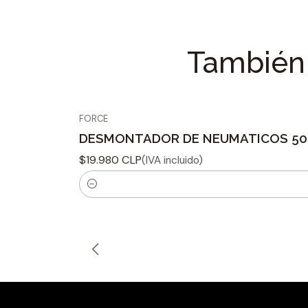
También 
FORCE
DESMONTADOR DE NEUMATICOS 50
$19.980 CLP
(IVA incluido)
C
a
n
t
i
d