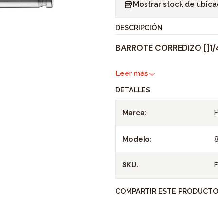
Mostrar stock de ubica
n
t
DESCRIPCIÓN
i
BARROTE CORREDIZO []1/4
d
a
Leer más
d
DETALLES
Marca:
Modelo:
SKU:
COMPARTIR ESTE PRODUCT