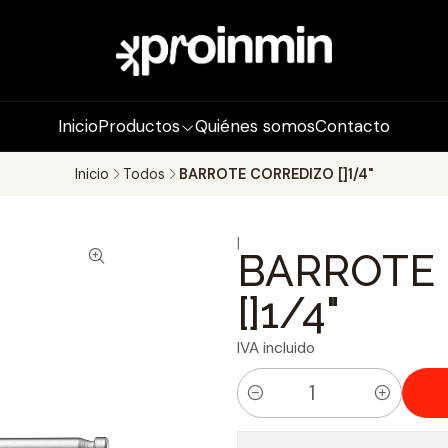
Inicio
Productos
Quiénes somos
Contacto
Inicio
Todos
BARROTE CORREDIZO []1/4"
|
BARROTE
[]1/4"
IVA incluido
C
a