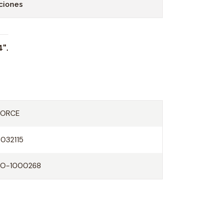
ciones
".
FORCE
8032115
FO-1000268
O