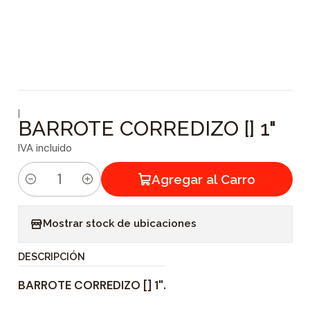
|
BARROTE CORREDIZO [] 1"
IVA incluido
Agregar al Carro
C
a
Mostrar stock de ubicaciones
n
t
DESCRIPCIÓN
i
BARROTE CORREDIZO [] 1".
d
a