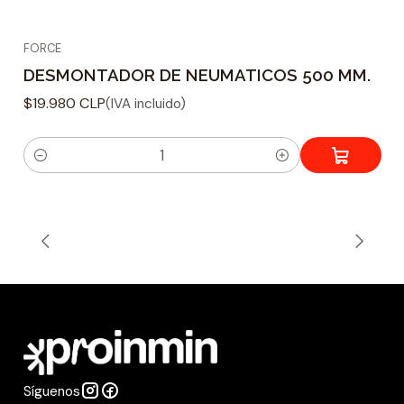
FORCE
DESMONTADOR DE NEUMATICOS 500 MM.
$19.980 CLP
(IVA incluido)
C
a
n
t
i
d
a
d
Síguenos