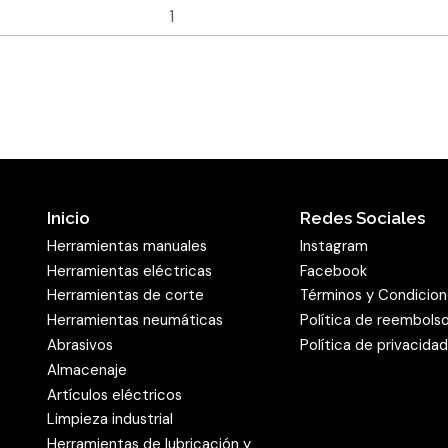
La
banda de lijado LS 309
puede utilizar para el lij
esta manera, una misma 
tareas. Por este motivo, 
banda - abrasiva entre la
programa disponible en n
encuentran la banda ade
Inicio
Redes Sociales
es aplicable a la gran var
Herramientas manuales
Instagram
ofrece bandas - abrasivas
Herramientas eléctricas
Facebook
poder establecer la máxi
Herramientas de corte
Términos y Condicio
lijadoras.
Herramientas neumáticas
Política de reembols
Abrasivos
Política de privacida
Banda de lijado L
Almacenaje
acabado de alta 
Artículos eléctricos
Las bandas de lijado de l
Limpieza industrial
excelente acabado y su larg
Herramientas de lubricación y