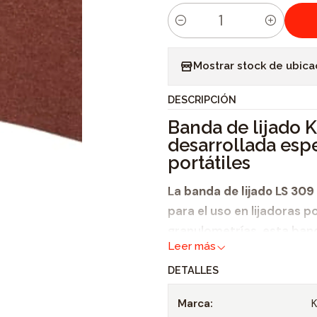
C
a
Mostrar stock de ubica
n
t
DESCRIPCIÓN
i
Banda de lijado 
d
desarrollada esp
a
portátiles
d
La
banda de lijado LS 309
para el uso en lijadoras 
granulometrías, esta band
Leer más
tareas de lijado. Permit
particularmente
DETALLES
madera,
Marca: