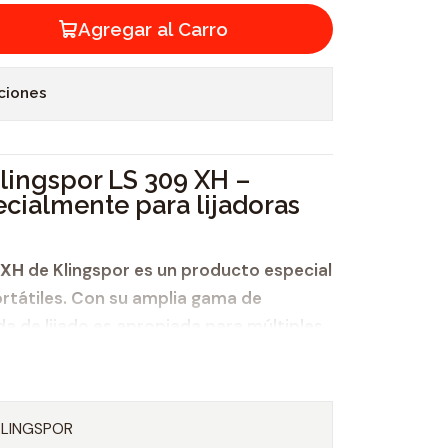
Agregar al Carro
ciones
Klingspor LS 309 XH –
ecialmente para lijadoras
 XH
de Klingspor es un producto especial
portátiles. Con su amplia gama de
a de lijado es apropiada para múltiples
e mecanizar numerosos materiales,
KLINGSPOR