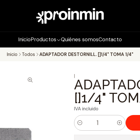
Inicio
Productos
Quiénes somos
Contacto
Inicio
Todos
ADAPTADOR DESTORNILL. []1/4" TOMA 1/4"
|
ADAPTADO
[]1/4" TOM
IVA incluido
C
a