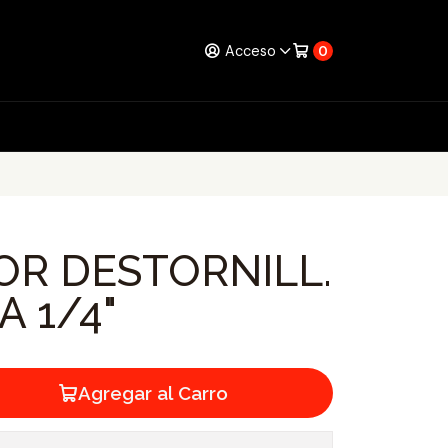
Acceso
0
R DESTORNILL.
A 1/4"
Agregar al Carro