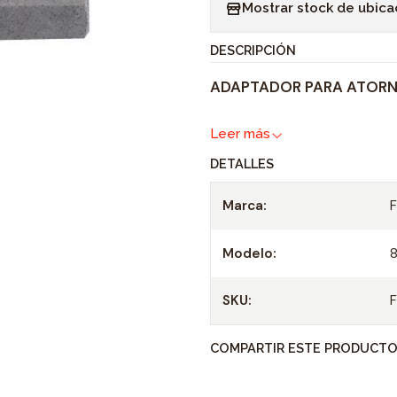
Mostrar stock de ubica
n
t
DESCRIPCIÓN
i
ADAPTADOR PARA ATORNI
d
a
Leer más
d
DETALLES
Marca:
Modelo:
SKU:
COMPARTIR ESTE PRODUCT