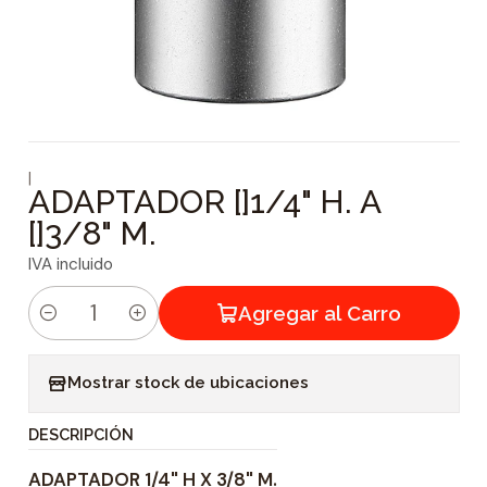
|
ADAPTADOR []1/4" H. A
[]3/8" M.
IVA incluido
Agregar al Carro
C
a
Mostrar stock de ubicaciones
n
t
DESCRIPCIÓN
i
ADAPTADOR 1/4" H X 3/8" M.
d