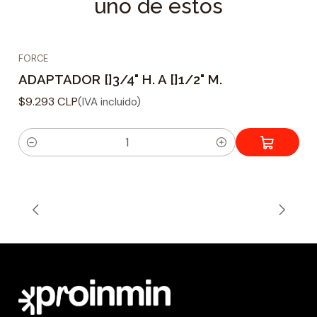
uno de estos
FORCE
ADAPTADOR []3/4" H. A []1/2" M.
$9.293 CLP
(IVA incluido)
C
a
n
t
i
d
a
d