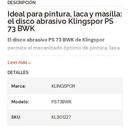
DESCRIPCIÓN
i
Ideal para pintura, laca y masilla:
d
el disco abrasivo Klingspor PS
a
73 BWK
d
El
disco abrasivo PS 73 BWK
de Klingspor
permite el mecanizado óptimo de pintura,
laca
y masilla. Este producto abrasivo se distingue
Leer más
por
DETALLES
una elevada tasa de remoción,
un
embozamiento mínimo
y
Marca:
KLINGSPOR
una vida útil netamente más larga. También
Modelo:
PS73BWK
está disponible en granulometrías muy
finas. Además, Klingspor ofrece este
disco
SKU:
KL301227
abrasivo
en troquelados con y sin agujeros.
Las versiones con agujero están disponibles