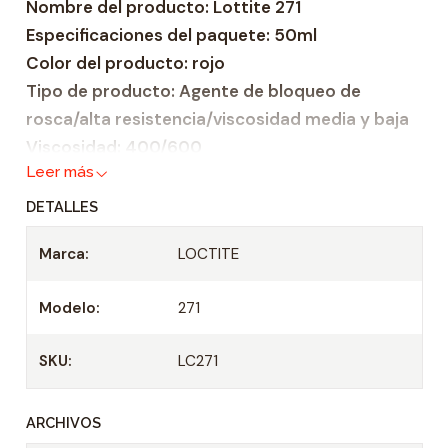
Nombre del producto: Lottite 271
d
Especificaciones del paquete: 50ml
a
Color del producto: rojo
d
Tipo de producto: Agente de bloqueo de
rosca/alta resistencia/viscosidad media y baja
Viscosidad: 400/600
Leer más
Velocidad de curado: 24 horas
Rango de temperatura: -54 °C/150 °C
DETALLES
Densidad relativa: 1,1
Marca:
LOCTITE
Par de desmontaje medio: 25Nm
Momento de falla promedio: 17nm
Modelo:
271
Características del producto: Utilizado para el
bloqueo y sellado permanente de roscas por
SKU:
LC271
debajo de M36
ARCHIVOS