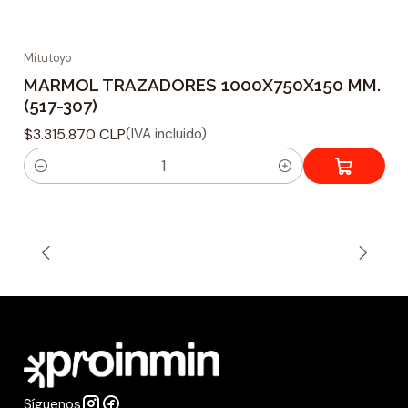
Mitutoyo
MARMOL TRAZADORES 1000X750X150 MM.
(517-307)
$3.315.870 CLP
(IVA incluido)
C
a
n
t
i
d
a
d
Síguenos