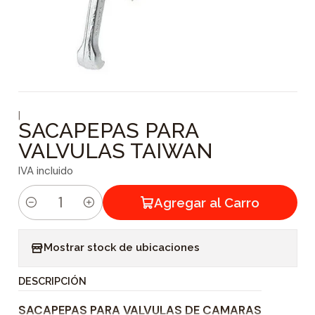
|
SACAPEPAS PARA
VALVULAS TAIWAN
IVA incluido
Agregar al Carro
C
a
Mostrar stock de ubicaciones
n
t
DESCRIPCIÓN
i
SACAPEPAS PARA VALVULAS DE CAMARAS
d