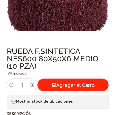
|
RUEDA F.SINTETICA
NFS600 80X50X6 MEDIO
(10 PZA)
IVA incluido
Agregar al Carro
C
a
Mostrar stock de ubicaciones
n
t
DESCRIPCIÓN