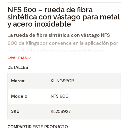
i
NFS 600 – rueda de fibra
d
sintética con vástago para metal
a
y acero inoxidable
d
La
rueda de fibra sintética con vástago
NFS
600 de Klingspor convence en la aplicación por
un
acabado uniforme
y es especialmente
Leer más
apropiado para lijar
DETALLES
metal
y
acero inoxidable.
Marca:
KLINGSPOR
El lijado uniforme de la superficie se puede
Modelo:
NFS 600
conseguir a lo largo de toda la vida útil del
modelo NFS 600. De esta manera, la
rueda de
SKU:
KL258927
fibra sintética con vástago
es la herramienta
óptima para
conseguir un acabado mate o
COMPARTIR ESTE PRODUCTO