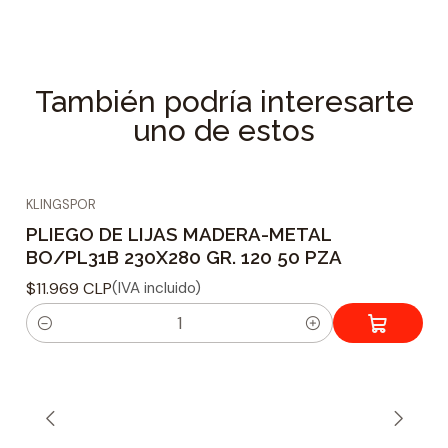
También podría interesarte
uno de estos
KLINGSPOR
PLIEGO DE LIJAS MADERA-METAL
BO/PL31B 230X280 GR. 120 50 PZA
$11.969 CLP
(IVA incluido)
C
a
n
t