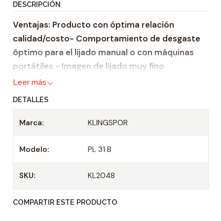
DESCRIPCIÓN
i
Ventajas: Producto con óptima relación
d
calidad/costo- Comportamiento de desgaste
a
óptimo para el lijado manual o con máquinas
d
portátiles - Imagen de lijado muy fino
Leer más
DETALLES
Marca:
KLINGSPOR
Modelo:
PL 31 B
SKU:
KL2048
COMPARTIR ESTE PRODUCTO