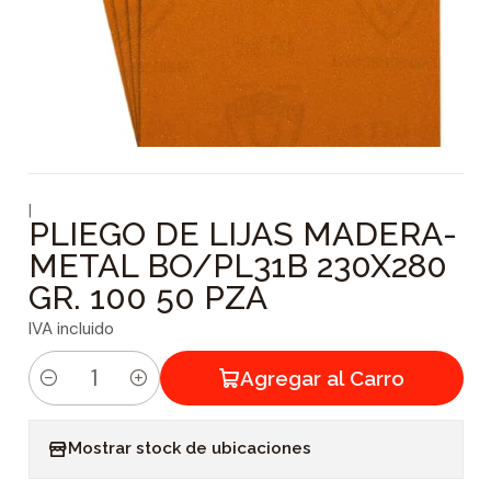
|
PLIEGO DE LIJAS MADERA-
METAL BO/PL31B 230X280
GR. 100 50 PZA
IVA incluido
Agregar al Carro
C
a
Mostrar stock de ubicaciones
n
t