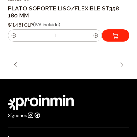
PLATO SOPORTE LISO/FLEXIBLE ST358
180 MM
$11.451 CLP
(IVA incluido)
C
a
n
t
i
d
a
d
Síguenos