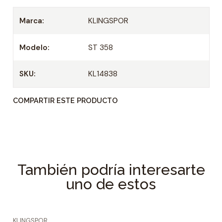
i
d
Marca:
KLINGSPOR
a
d
Modelo:
ST 358
SKU:
KL14838
COMPARTIR ESTE PRODUCTO
También podría interesarte
uno de estos
KLINGSPOR