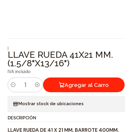
|
LLAVE RUEDA 41X21 MM.
(1.5/8"X13/16")
IVA incluido
Agregar al Carro
C
a
Mostrar stock de ubicaciones
n
t
DESCRIPCIÓN
i
LLAVE RUEDA DE 41 X 21 MM, BARROTE 400MM.
d