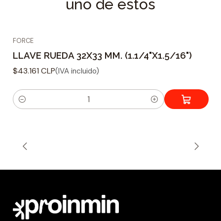
uno de estos
FORCE
LLAVE RUEDA 32X33 MM. (1.1/4"X1.5/16")
$43.161 CLP
(IVA incluido)
C
a
n
t
i
d
a
d