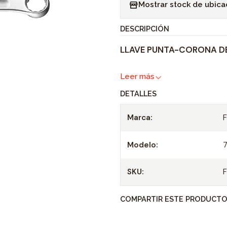
Mostrar stock de ubica
n
t
DESCRIPCIÓN
i
LLAVE PUNTA-CORONA DE 
d
a
Leer más
d
DETALLES
Marca:
Modelo:
SKU:
COMPARTIR ESTE PRODUCT