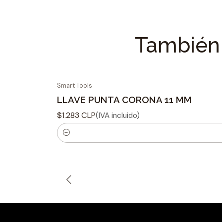
También 
Smart Tools
LLAVE PUNTA CORONA 11 MM
$1.283 CLP
(IVA incluido)
C
a
n
t
i
d