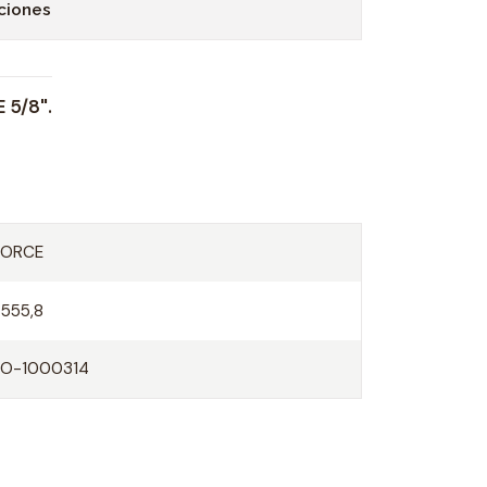
ciones
5/8".
FORCE
7555,8
FO-1000314
O