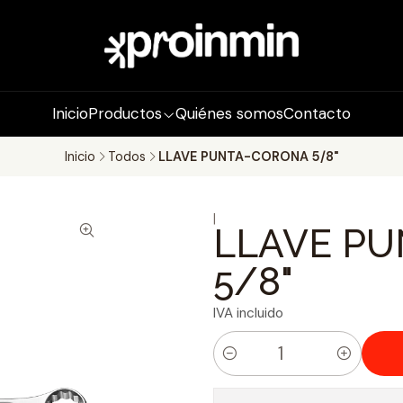
Inicio
Productos
Quiénes somos
Contacto
Inicio
Todos
LLAVE PUNTA-CORONA 5/8"
|
LLAVE P
5/8"
IVA incluido
C
a