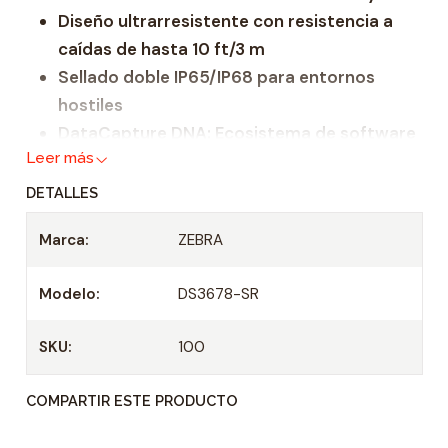
Diseño ultrarresistente con resistencia a
a
caídas de hasta 10 ft/3 m
d
Sellado doble IP65/IP68 para entornos
hostiles
DataCapture DNA: Ecosistema de software
Leer más
exclusivo de Zebra
Más de 100,000 escaneos con una sola
DETALLES
carga
Marca:
ZEBRA
Visualización rápida de estado de batería y
Bluetooth®
Modelo:
DS3678-SR
AutoConfig para cambio instantáneo entre
flujos de trabajo
SKU:
100
Conexión a red Ethernet industrial sin
complicaciones
COMPARTIR ESTE PRODUCTO
Lectura rápida de hasta 20 códigos de
barras con un solo disparador