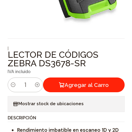
|
LECTOR DE CÓDIGOS
ZEBRA DS3678-SR
IVA incluido
Agregar al Carro
C
a
Mostrar stock de ubicaciones
n
t
DESCRIPCIÓN
i
Rendimiento imbatible en escaneo 1D y 2D
d