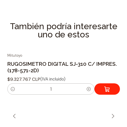
Compatibilidad con Digimarc®: Código de
barras del futuro
ScanSpeed Analytics para identificar y
También podría interesarte
corregir códigos problemáticos
uno de estos
Mitutoyo
RUGOSIMETRO DIGITAL SJ-310 C/ IMPRES.
(178-571-2D)
$9.327.767 CLP
(IVA incluido)
C
a
n
t
i