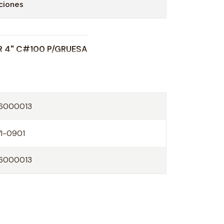
ciones
R 4" C#100 P/GRUESA
16000013
VI-0901
16000013
O