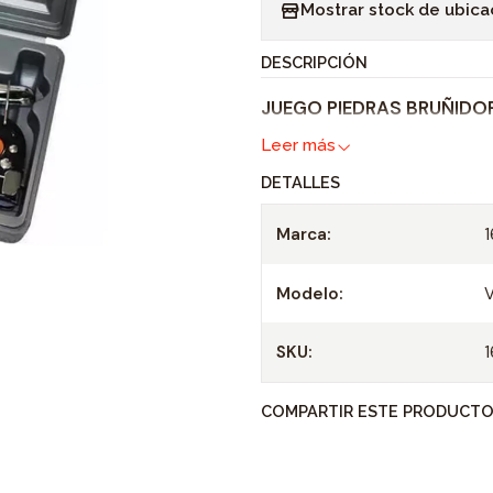
Mostrar stock de ubica
n
t
DESCRIPCIÓN
i
JUEGO PIEDRAS BRUÑIDO
d
a
Leer más
d
DETALLES
Marca:
Modelo:
SKU:
COMPARTIR ESTE PRODUCT