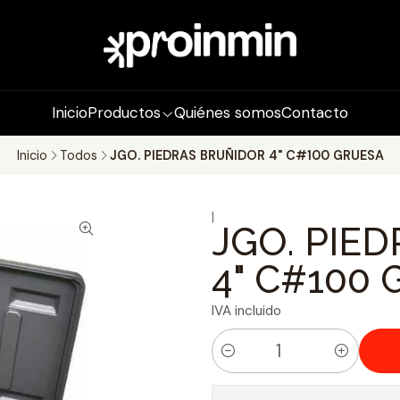
Inicio
Productos
Quiénes somos
Contacto
Inicio
Todos
JGO. PIEDRAS BRUÑIDOR 4" C#100 GRUESA
|
JGO. PIE
4" C#100
IVA incluido
C
a