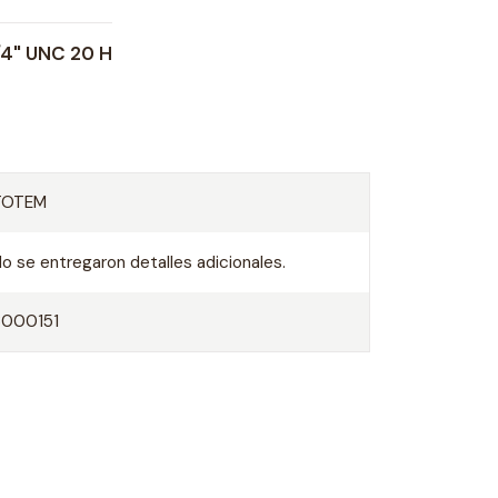
4" UNC 20 H
TOTEM
o se entregaron detalles adicionales.
3000151
O