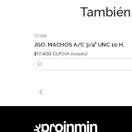
También 
TOTEM
JGO. MACHOS A/C 3/4" UNC 10 H.
$17.400 CLP
(IVA incluido)
C
a
n
t
i
d
a
d