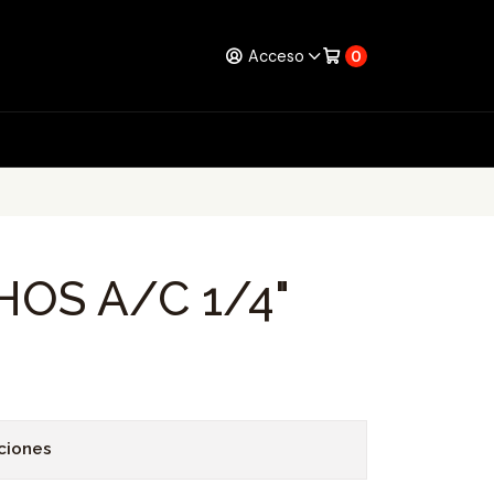
Acceso
0
HOS A/C 1/4"
ciones