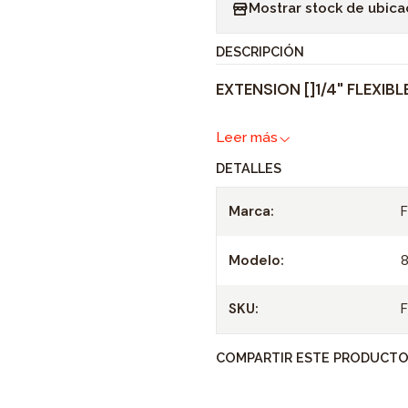
Mostrar stock de ubica
n
t
DESCRIPCIÓN
i
EXTENSION []1/4" FLEXIBLE
d
a
Leer más
d
DETALLES
Marca:
Modelo:
8
SKU:
COMPARTIR ESTE PRODUCT