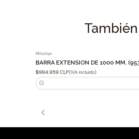
También 
Mitutoyo
BARRA EXTENSION DE 1000 MM. (95
$994.959 CLP
(IVA incluido)
C
a
n
t
i
d