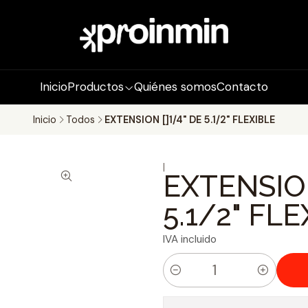
Inicio
Productos
Quiénes somos
Contacto
Inicio
Todos
EXTENSION []1/4" DE 5.1/2" FLEXIBLE
|
EXTENSION
5.1/2" FL
IVA incluido
C
a