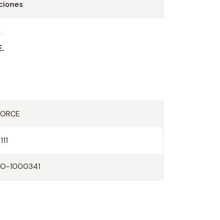
ciones
.
FORCE
111
FO-1000341
O