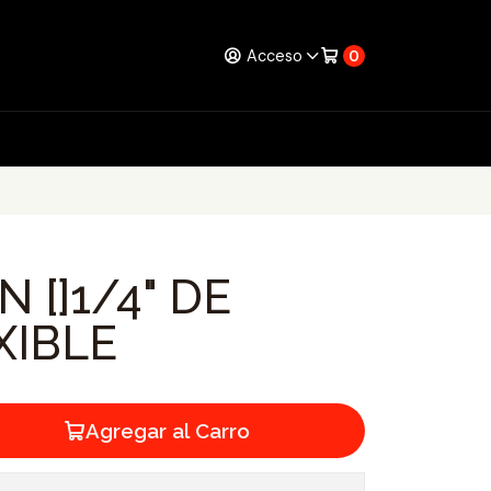
Acceso
0
 []1/4" DE
EXIBLE
Agregar al Carro