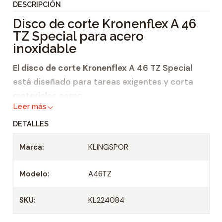
DESCRIPCIÓN
i
Disco de corte Kronenflex A 46
d
TZ Special para acero
a
inoxidable
d
El
disco de corte Kronenflex
A 46 TZ Special
está diseñado para tareas exigentes y corta
materiales como
Leer más
acero y
DETALLES
acero inoxidable
.
Marca:
KLINGSPOR
Una de las ventajas de este producto es su
larga vida útil
. Se trata de un disco de corte
Modelo:
A46TZ
para aplicaciones profesionales con una alta
agresividad y dureza. El producto es libre de
SKU:
KL224084
hierro, sulfuro y cloro. El modelo A 46 TZ Special