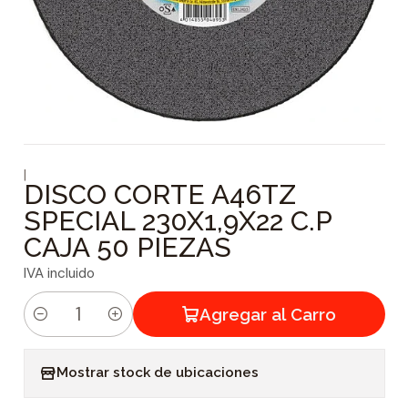
|
DISCO CORTE A46TZ
SPECIAL 230X1,9X22 C.P
CAJA 50 PIEZAS
IVA incluido
Agregar al Carro
C
a
Mostrar stock de ubicaciones
n
t